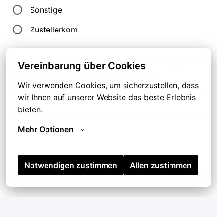
Sonstige
Zustellerkom
Bewirbst Du dich aufgrund einer Empfehlung? Bitte
Vereinbarung über Cookies
trage hier den Vor- und Nachnamen des
empfehlenden Mitarbeiters ein.
Wir verwenden Cookies, um sicherzustellen, dass 
wir Ihnen auf unserer Website das beste Erlebnis 
bieten.
Mehr Optionen
Notwendigen zustimmen
Allen zustimmen
Alle mit
*
gekennzeichneten Felder sind Pflichtfelder.