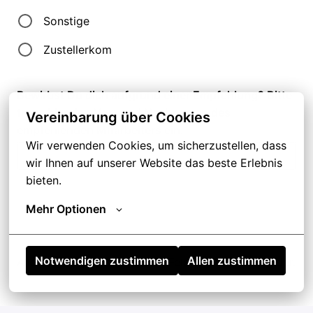
Sonstige
Zustellerkom
Bewirbst Du dich aufgrund einer Empfehlung? Bitte
trage hier den Vor- und Nachnamen des
Vereinbarung über Cookies
empfehlenden Mitarbeiters ein.
Wir verwenden Cookies, um sicherzustellen, dass 
wir Ihnen auf unserer Website das beste Erlebnis 
bieten.
Mehr Optionen
Notwendigen zustimmen
Allen zustimmen
Alle mit
*
gekennzeichneten Felder sind Pflichtfelder.