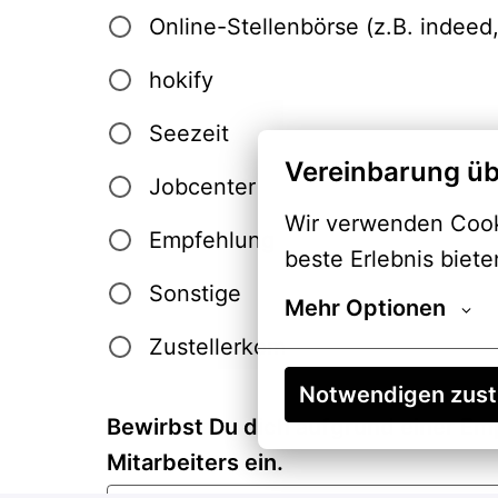
Online-Stellenbörse (z.B. indeed,
hokify
Seezeit
Vereinbarung üb
Jobcenter
Wir verwenden Cooki
Empfehlung
beste Erlebnis biete
Sonstige
Mehr Optionen
Zustellerkom
Notwendigen zus
Bewirbst Du dich aufgrund einer Em
Mitarbeiters ein.