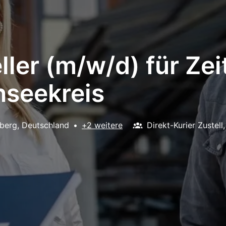
ller (m/w/d) für Ze
nseekreis
berg
,
Deutschland
•
+2 weitere
Direkt-Kurier Zustel