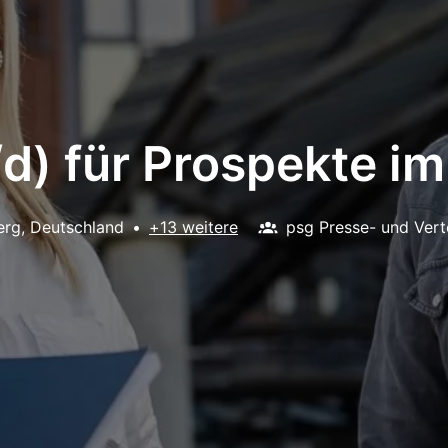
/d) für Prospekte i
erg
,
Deutschland
•
+13 weitere
psg Presse- und Ver