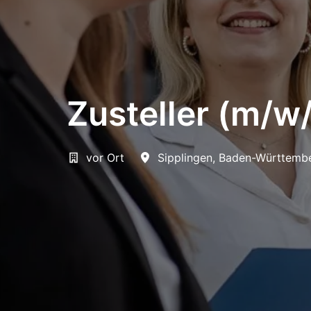
Zusteller (m/w
vor Ort
Sipplingen
,
Baden-Württemb