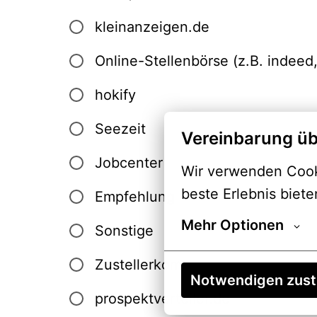
kleinanzeigen.de
Online-Stellenbörse (z.B. indeed,
hokify
Seezeit
Vereinbarung üb
Jobcenter
Wir verwenden Cooki
beste Erlebnis biete
Empfehlung
Mehr Optionen
Sonstige
Zustellerkom
Notwendigen zus
prospektverteiler.de