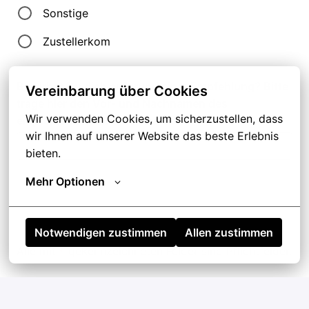
Sonstige
Zustellerkom
Bewirbst Du dich aufgrund einer Empfehlung? Bitte
Vereinbarung über Cookies
trage hier den Vor- und Nachnamen des
Wir verwenden Cookies, um sicherzustellen, dass 
empfehlenden Mitarbeiters ein.
wir Ihnen auf unserer Website das beste Erlebnis 
bieten.
Mehr Optionen
Notwendigen zustimmen
Allen zustimmen
Alle mit
*
gekennzeichneten Felder sind Pflichtfelder.